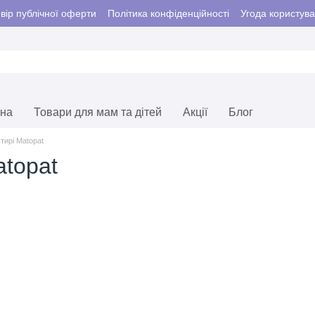
вір публічної оферти
Політика конфіденційності
Угода користув
єна
Товари для мам та дітей
Акції
Блог
тирі Matopat
atopat