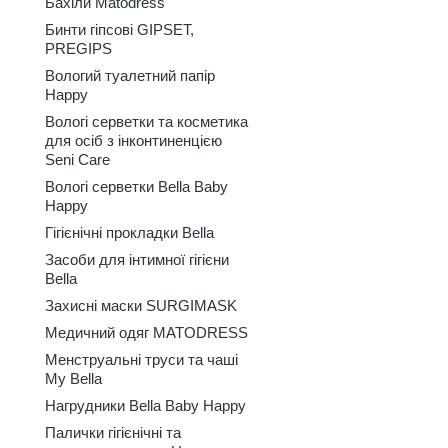
Бахіли Matodress
Бинти гіпсові GIPSET,
PREGIPS
Вологий туалетний папір
Happy
Вологі серветки та косметика
для осіб з інконтиненцією
Seni Care
Вологі серветки Bella Baby
Happy
Гігієнічні прокладки Bella
Засоби для інтимної гігієни
Bella
Захисні маски SURGIMASK
Медичний одяг MATODRESS
Менструальні труси та чаші
My Bella
Нагрудники Bella Baby Happy
Палички гігієнічні та