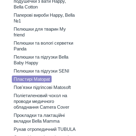
подушечки з вати Happy,
Bella Cotton
Паперові вироби Happy, Bella
№1
Пелюшки для тварин My
friend
Пелюшки та вологі серветки
Panda
Пелюшки та підгузки Bella
Baby Happy
Пелюшки та підгузки SENI
Пластирі Matopat
Пов'язки підгіпсові Matosoft
Поліетиленовий чохол на
проводи медичного
обладнання Camera Cover
Прокладки та лактаційні
вкладки Bella Mamma
Рукав отропедичний TUBULA