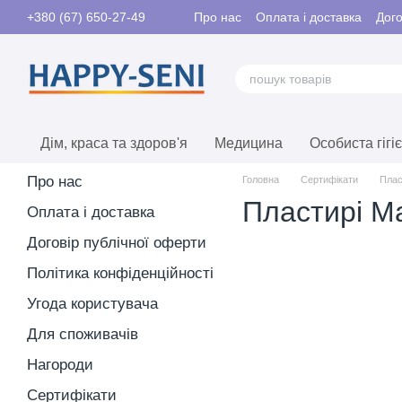
Перейти до основного контенту
Про нас
Оплата і доставка
Дого
+380 (67) 650-27-49
Контакти
Дім, краса та здоров'я
Медицина
Особиста гігі
Про нас
Головна
Сертифікати
Плас
Пластирі M
Оплата і доставка
Договір публічної оферти
Політика конфіденційності
Угода користувача
Для споживачів
Нагороди
Сертифікати