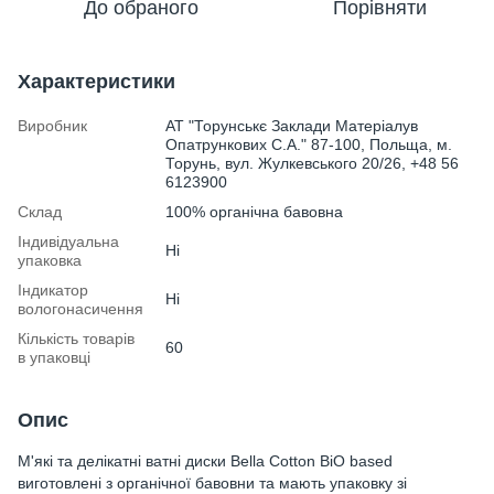
До обраного
Порівняти
Характеристики
Виробник
АТ "Торунськє Заклади Матеріалув
Опатрункових С.А." 87-100, Польща, м.
Торунь, вул. Жулкевського 20/26, +48 56
6123900
Склад
100% органічна бавовна
Індивідуальна
Ні
упаковка
Індикатор
Ні
вологонасичення
Кількість товарів
60
в упаковці
Опис
М'які та делікатні ватні диски Bella Cotton BiO based
виготовлені з органічної бавовни та мають упаковку зі