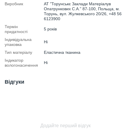
Виробник
АТ "Торунськє Заклади Матеріалув
Опатрункових С.А." 87-100, Польща, м.
Торунь, вул. Жулкевського 20/26, +48 56
6123900
Термін
5 років
придатності
Індивідуальна
Ні
упаковка
Тип матеріалу
Еластична тканина
Індикатор
Ні
вологонасичення
Відгуки
Додайте перший відгук