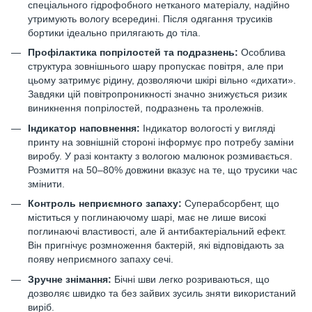
спеціального гідрофобного нетканого матеріалу, надійно
утримують вологу всередині. Після одягання трусиків
бортики ідеально прилягають до тіла.
Профілактика попрілостей та подразнень:
Особлива
структура зовнішнього шару пропускає повітря, але при
цьому затримує рідину, дозволяючи шкірі вільно «дихати».
Завдяки цій повітропроникності значно знижується ризик
виникнення попрілостей, подразнень та пролежнів.
Індикатор наповнення:
Індикатор вологості у вигляді
принту на зовнішній стороні інформує про потребу заміни
виробу. У разі контакту з вологою малюнок розмивається.
Розмиття на 50–80% довжини вказує на те, що трусики час
змінити.
Контроль неприємного запаху:
Суперабсорбент, що
міститься у поглинаючому шарі, має не лише високі
поглинаючі властивості, але й антибактеріальний ефект.
Він пригнічує розмноження бактерій, які відповідають за
появу неприємного запаху сечі.
Зручне знімання:
Бічні шви легко розриваються, що
дозволяє швидко та без зайвих зусиль зняти використаний
виріб.