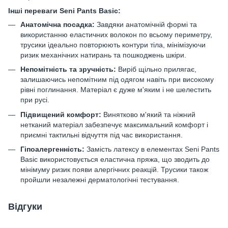
Інші переваги Seni Pants Basic
:
Анатомічна посадка:
Завдяки анатомічній формі та
використанню еластичних волокон по всьому периметру,
трусики ідеально повторюють контури тіла, мінімізуючи
ризик механічних натирань та пошкоджень шкіри.
Непомітність та зручність:
Виріб щільно прилягає,
залишаючись непомітним під одягом навіть при високому
рівні поглинання. Матеріал є дуже м'яким і не шелестить
при русі.
Підвищений комфорт:
Винятково м'який та ніжний
нетканий матеріал забезпечує максимальний комфорт і
приємні тактильні відчуття під час використання.
Гіпоалергенність:
Замість латексу в елементах Seni Pants
Basic використовується еластична пряжа, що зводить до
мінімуму ризик появи алергічних реакцій. Трусики також
пройшли незалежні дерматологічні тестування.
Відгуки