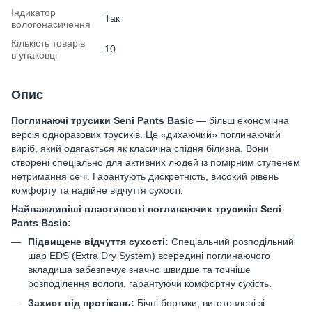
Індикатор
Так
вологонасичення
Кількість товарів
10
в упаковці
Опис
Поглинаючі трусики Seni Pants Basic
— більш економічна
версія одноразових трусиків. Це «дихаючий» поглинаючий
виріб, який одягається як класична спідня білизна. Вони
створені спеціально для активних людей із помірним ступенем
нетримання сечі. Гарантують дискретність, високий рівень
комфорту та надійне відчуття сухості.
Найважливіші властивості поглинаючих трусиків Seni
Pants Basic
:
Підвищене відчуття сухості:
Спеціальний розподільний
шар EDS (Extra Dry System) всередині поглинаючого
вкладиша забезпечує значно швидше та точніше
розподілення вологи, гарантуючи комфортну сухість.
Захист від протікань:
Бічні бортики, виготовлені зі