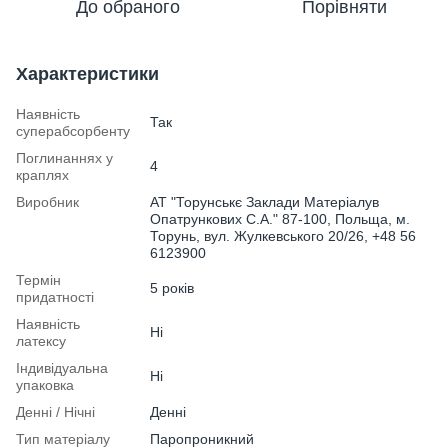
До обраного
Порівняти
Характеристики
Наявність
Так
суперабсорбенту
Поглинаннях у
4
краплях
Виробник
АТ "Торунськє Заклади Матеріалув
Опатрункових С.А." 87-100, Польща, м.
Торунь, вул. Жулкевського 20/26, +48 56
6123900
Термін
5 років
придатності
Наявність
Ні
латексу
Індивідуальна
Ні
упаковка
Денні / Нічні
Денні
Тип матеріалу
Паропроникний