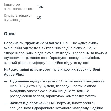
Індикатор
Так
вологонасичення
Кількість товарів
10
в упаковці
Опис
Поглинаючі трусики Seni Active Plus
— це «дихаючий»
виріб, який одягається як класична спідня білизна. Вони
створені спеціально для активних людей із середнім та важким
ступенем нетримання сечі. Гарантують повну непомітність,
високий рівень комфорту та надійне відчуття сухості.
Найважливіші властивості поглинаючих трусиків Seni
Active Plus:
Підвищене відчуття сухості:
Спеціальний розподільний
шар EDS (Extra Dry System) всередині поглинаючого
вкладиша забезпечує значно швидше та точніше
розподілення вологи, гарантуючи комфортну сухість.
Захист від протікань:
Бічні бортики, виготовлені зі
спеціального гідрофобного нетканого матеріалу, надійно