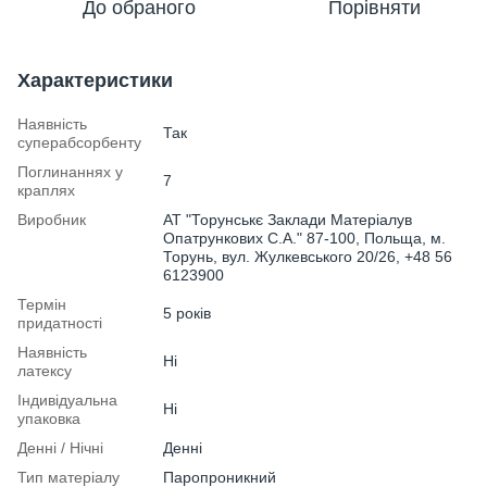
До обраного
Порівняти
Характеристики
Наявність
Так
суперабсорбенту
Поглинаннях у
7
краплях
Виробник
АТ "Торунськє Заклади Матеріалув
Опатрункових С.А." 87-100, Польща, м.
Торунь, вул. Жулкевського 20/26, +48 56
6123900
Термін
5 років
придатності
Наявність
Ні
латексу
Індивідуальна
Ні
упаковка
Денні / Нічні
Денні
Тип матеріалу
Паропроникний