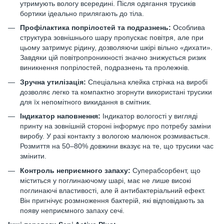
утримують вологу всередині. Після одягання трусиків
бортики ідеально прилягають до тіла.
Профілактика попрілостей та подразнень:
Особлива
структура зовнішнього шару пропускає повітря, але при
цьому затримує рідину, дозволяючи шкірі вільно «дихати».
Завдяки цій повітропроникності значно знижується ризик
виникнення попрілостей, подразнень та пролежнів.
Зручна утилізація:
Спеціальна клейка стрічка на виробі
дозволяє легко та компактно згорнути використані трусики
для їх непомітного викидання в смітник.
Індикатор наповнення:
Індикатор вологості у вигляді
принту на зовнішній стороні інформує про потребу заміни
виробу. У разі контакту з вологою малюнок розмивається.
Розмиття на 50–80% довжини вказує на те, що трусики час
змінити.
Контроль неприємного запаху:
Суперабсорбент, що
міститься у поглинаючому шарі, має не лише високі
поглинаючі властивості, але й антибактеріальний ефект.
Він пригнічує розмноження бактерій, які відповідають за
появу неприємного запаху сечі.