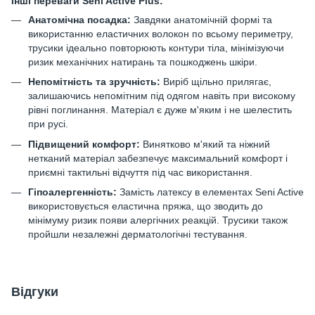
Інші переваги Seni Active Plus:
Анатомічна посадка:
Завдяки анатомічній формі та
використанню еластичних волокон по всьому периметру,
трусики ідеально повторюють контури тіла, мінімізуючи
ризик механічних натирань та пошкоджень шкіри.
Непомітність та зручність:
Виріб щільно прилягає,
залишаючись непомітним під одягом навіть при високому
рівні поглинання. Матеріал є дуже м'яким і не шелестить
при русі.
Підвищений комфорт:
Винятково м'який та ніжний
нетканий матеріал забезпечує максимальний комфорт і
приємні тактильні відчуття під час використання.
Гіпоалергенність:
Замість латексу в елементах Seni Active
використовується еластична пряжа, що зводить до
мінімуму ризик появи алергічних реакцій. Трусики також
пройшли незалежні дерматологічні тестування.
Відгуки