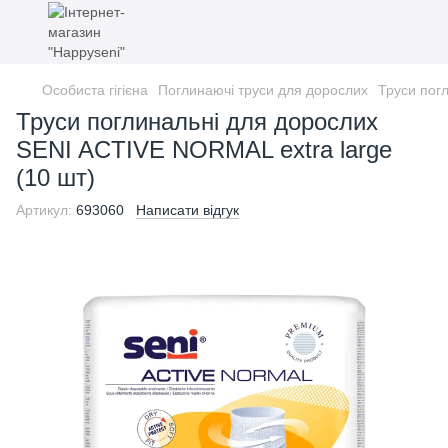
Особиста гігієна
Поглинаючі труси для дорослих
Труси пог
Труси поглинальні для дорослих
SENI ACTIVE NORMAL extra large
(10 шт)
Артикул:
693060
Написати відгук