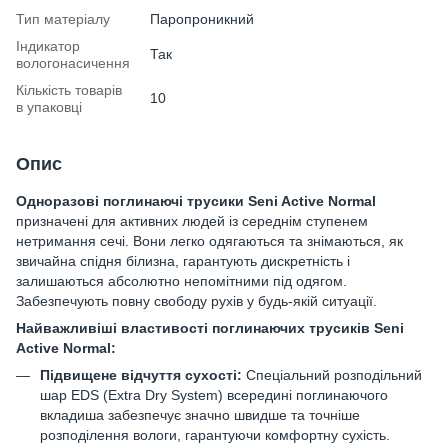
Тип матеріалу
Паропроникний
Індикатор
Так
вологонасичення
Кількість товарів
10
в упаковці
Опис
Одноразові поглинаючі трусики Seni Active Normal
призначені для активних людей із середнім ступенем
нетримання сечі. Вони легко одягаються та знімаються, як
звичайна спідня білизна, гарантують дискретність і
залишаються абсолютно непомітними під одягом.
Забезпечують повну свободу рухів у будь-якій ситуації.
Найважливіші властивості поглинаючих трусиків Seni
Active
Normal
:
Підвищене відчуття сухості:
Спеціальний розподільний
шар EDS (Extra Dry System) всередині поглинаючого
вкладиша забезпечує значно швидше та точніше
розподілення вологи, гарантуючи комфортну сухість.