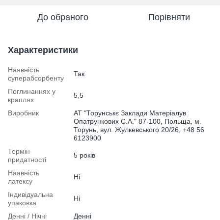
До обраного
Порівняти
Характеристики
Наявність
Так
суперабсорбенту
Поглинаннях у
5,5
краплях
Виробник
АТ "Торунськє Заклади Матеріалув
Опатрункових С.А." 87-100, Польща, м.
Торунь, вул. Жулкевського 20/26, +48 56
6123900
Термін
5 років
придатності
Наявність
Ні
латексу
Індивідуальна
Ні
упаковка
Денні / Нічні
Денні