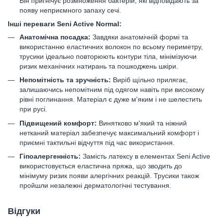
Він пригнічує розмноження бактерій, які відповідають за
появу неприємного запаху сечі.
Інші переваги Seni Active
Normal
:
Анатомічна посадка:
Завдяки анатомічній формі та
використанню еластичних волокон по всьому периметру,
трусики ідеально повторюють контури тіла, мінімізуючи
ризик механічних натирань та пошкоджень шкіри.
Непомітність та зручність:
Виріб щільно прилягає,
залишаючись непомітним під одягом навіть при високому
рівні поглинання. Матеріал є дуже м'яким і не шелестить
при русі.
Підвищений комфорт:
Винятково м'який та ніжний
нетканий матеріал забезпечує максимальний комфорт і
приємні тактильні відчуття під час використання.
Гіпоалергенність:
Замість латексу в елементах Seni Active
використовується еластична пряжа, що зводить до
мінімуму ризик появи алергічних реакцій. Трусики також
пройшли незалежні дерматологічні тестування.
Відгуки