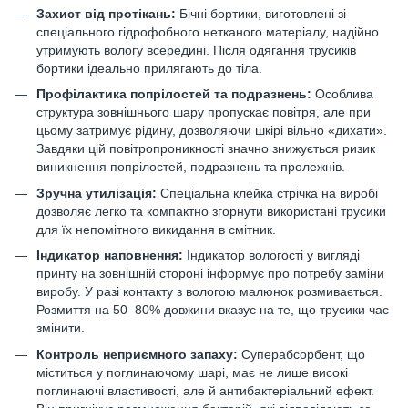
Захист від протікань:
Бічні бортики, виготовлені зі
спеціального гідрофобного нетканого матеріалу, надійно
утримують вологу всередині. Після одягання трусиків
бортики ідеально прилягають до тіла.
Профілактика попрілостей та подразнень:
Особлива
структура зовнішнього шару пропускає повітря, але при
цьому затримує рідину, дозволяючи шкірі вільно «дихати».
Завдяки цій повітропроникності значно знижується ризик
виникнення попрілостей, подразнень та пролежнів.
Зручна утилізація:
Спеціальна клейка стрічка на виробі
дозволяє легко та компактно згорнути використані трусики
для їх непомітного викидання в смітник.
Індикатор наповнення:
Індикатор вологості у вигляді
принту на зовнішній стороні інформує про потребу заміни
виробу. У разі контакту з вологою малюнок розмивається.
Розмиття на 50–80% довжини вказує на те, що трусики час
змінити.
Контроль неприємного запаху:
Суперабсорбент, що
міститься у поглинаючому шарі, має не лише високі
поглинаючі властивості, але й антибактеріальний ефект.