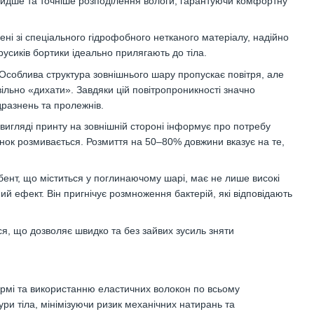
идше та точніше розподілення вологи, гарантуючи комфортну
ені зі спеціального гідрофобного нетканого матеріалу, надійно
усиків бортики ідеально прилягають до тіла.
Особлива структура зовнішнього шару пропускає повітря, але
вільно «дихати». Завдяки цій повітропроникності значно
дразнень та пролежнів.
 вигляді принту на зовнішній стороні інформує про потребу
юнок розмивається. Розмиття на 50–80% довжини вказує на те,
нт, що міститься у поглинаючому шарі, має не лише високі
ий ефект. Він пригнічує розмноження бактерій, які відповідають
я, що дозволяє швидко та без зайвих зусиль зняти
рмі та використанню еластичних волокон по всьому
ри тіла, мінімізуючи ризик механічних натирань та