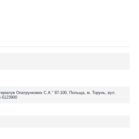
еріалув Опатрункових С.А." 87-100, Польща, м. Торунь, вул.
6 6123900