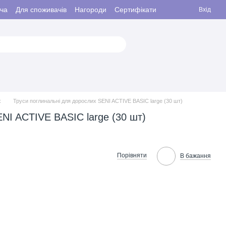
ача
Для споживачів
Нагороди
Сертифікати
Вхід
х
Труси поглинальні для дорослих SENI ACTIVE BASIC large (30 шт)
NI ACTIVE BASIC large (30 шт)
Порівняти
В бажання