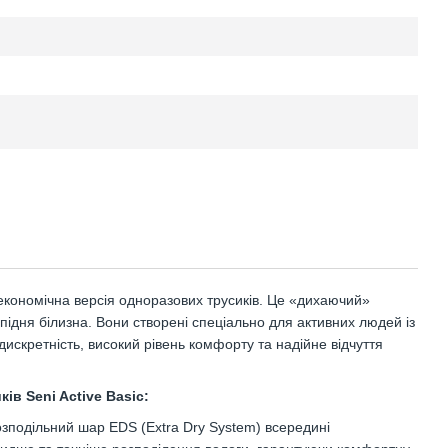
кономічна версія одноразових трусиків. Це «дихаючий»
підня білизна. Вони створені спеціально для активних людей із
искретність, високий рівень комфорту та надійне відчуття
ів Seni Active
Basic
:
зподільний шар EDS (Extra Dry System) всередині