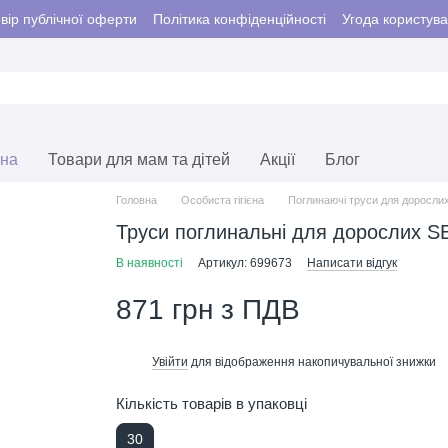
вір публічної оферти
Політика конфіденційності
Угода користув
єна
Товари для мам та дітей
Акції
Блог
Головна
Особиста гігієна
Поглинаючі труси для доросли
Труси поглинальні для дорослих SE
В наявності
Артикул: 699673
Написати відгук
871 грн з ПДВ
Увійти
для відображення накопичувальної знижки
%
Кількість товарів в упаковці
30