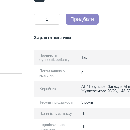
Придбати
Характеристики
Наявність
Так
суперабсорбенту
Поглинаннях у
5
краплях
АТ "Торунськє Заклади Мат
Виробник
Жулкевського 20/26, +48 5
Термін придатності
5 років
Наявність латексу
Ні
Індивідуальна
Ні
упаковка