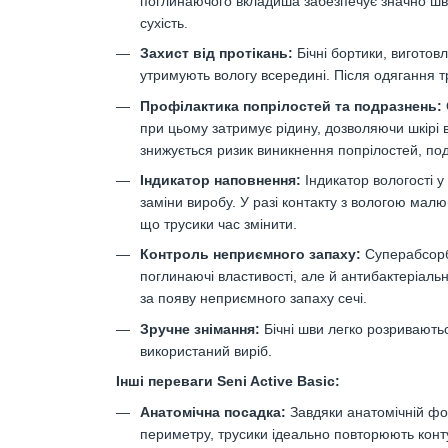
поглинаючого вкладиша забезпечує значно шв
сухість.
Захист від протікань:
Бічні бортики, виготовл
утримують вологу всередині. Після одягання тр
Профілактика попрілостей та подразнень:
при цьому затримує рідину, дозволяючи шкірі 
знижується ризик виникнення попрілостей, по
Індикатор наповнення:
Індикатор вологості у
заміни виробу. У разі контакту з вологою мал
що трусики час змінити.
Контроль неприємного запаху:
Суперабсорбе
поглинаючі властивості, але й антибактеріальн
за появу неприємного запаху сечі.
Зручне знімання:
Бічні шви легко розриваютьс
використаний виріб.
Інші переваги Seni Active
Basic
:
Анатомічна посадка:
Завдяки анатомічній фо
периметру, трусики ідеально повторюють конту