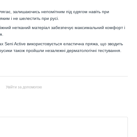
лягає, залишаючись непомітним під одягом навіть при
яким і не шелестить при русі.
ніжний нетканий матеріал забезпечує максимальний комфорт і
я.
х Seni Active використовується еластична пряжа, що зводить
Трусики також пройшли незалежні дерматологічні тестування.
Увійти за допомогою