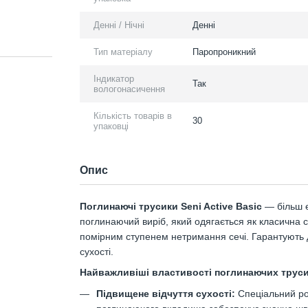
Денні / Нічні
Денні
Тип матеріалу
Паропроникний
Індикатор
Так
вологонасичення
Кількість товарів в
30
упаковці
Опис
Поглинаючі трусики Seni Active Basic
— більш е
поглинаючий виріб, який одягається як класична с
помірним ступенем нетримання сечі. Гарантують д
сухості.
Найважливіші властивості поглинаючих трусик
Підвищене відчуття сухості:
Спеціальний ро