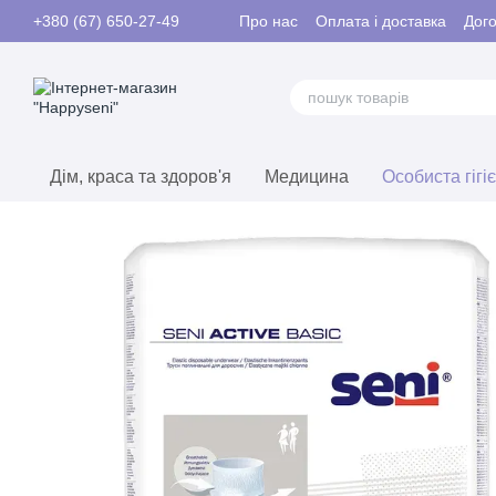
Перейти до основного контенту
Про нас
Оплата і доставка
Дого
+380 (67) 650-27-49
Контакти
Дім, краса та здоров'я
Медицина
Особиста гігі