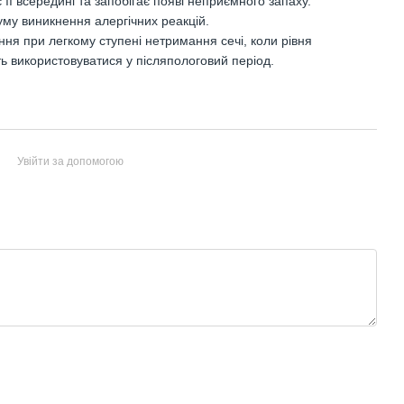
ї всередині та запобігає появі неприємного запаху.
уму виникнення алергічних реакцій.
ня при легкому ступені нетримання сечі, коли рівня
 використовуватися у післяпологовий період.
Увійти за допомогою