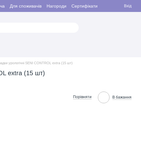
ача
Для споживачів
Нагороди
Сертифікати
Вхід
адки урологічні SENI CONTROL extra (15 шт)
L extra (15 шт)
Порівняти
В бажання