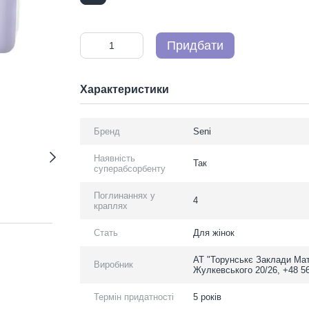
Придбати
Характеристики
Бренд
Seni
Наявність
Так
суперабсорбенту
Поглинаннях у
4
краплях
Стать
Для жінок
АТ "Торунськє Заклади Мат
Виробник
Жулкевського 20/26, +48 5
Термін придатності
5 років