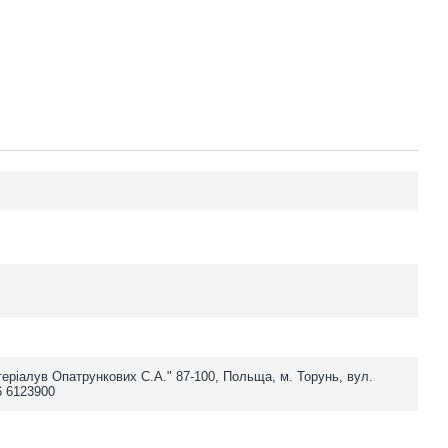
еріалув Опатрункових С.А." 87-100, Польща, м. Торунь, вул.
6 6123900