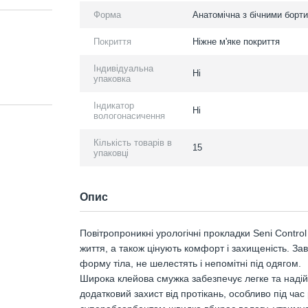
Форма
Анатомічна з бічними борт
Покриття
Ніжне м'яке покриття
Індивідуальна
Ні
упаковка
Індикатор
Ні
вологонасичення
Кількість товарів в
15
упаковці
Опис
Повітропроникні урологічні прокладки Seni Control
життя, а також цінують комфорт і захищеність. З
форму тіла, не шелестять і непомітні під одягом.
Широка клейова смужка забезпечує легке та надійн
додатковий захист від протікань, особливо під ча