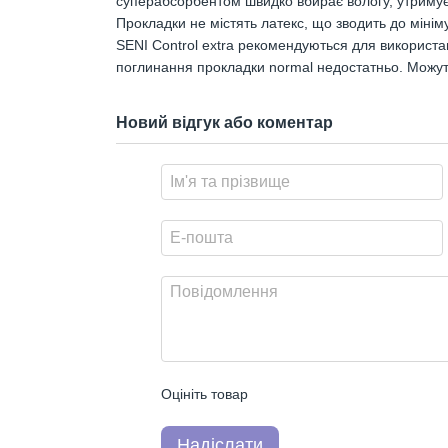
суперабсорбентом швидко вбирає вологу, утримує ї
Прокладки не містять латекс, що зводить до мінім
SENI Control extra рекомендуються для використан
поглинання прокладки normal недостатньо. Можуть
Новий відгук або коментар
Оцініть товар
Надіслати