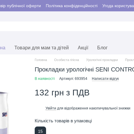
вір публічної оферти
Політика конфіденційності
Угода користув
єна
Товари для мам та дітей
Акції
Блог
Головна
Особиста гігієна
Урологічні прокладки
Прокл
Прокладки урологічні SENI CONTRO
В наявності
Артикул: 693954
Написати відгук
132 грн з ПДВ
Увійти
для відображення накопичувальної знижки
%
Кількість товарів в упаковці
15