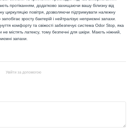
ігають протіканням, додатково захищаючи вашу білизну від
ну циркуляцію повітря, дозволяючи підтримувати належну
запобігає зросту бактерій і нейтралізує неприємні запахи.
дчуття комфорту та свіжості забезпечує система Odor Stop, яка
и не містять латексу, тому безпечні для шкіри. Мають ніжний,
риємні запахи.
Увійти за допомогою