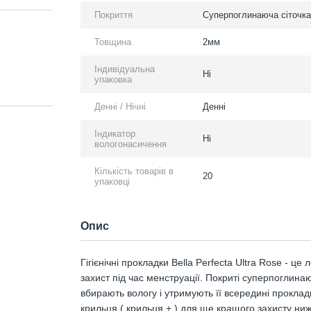
Покриття
Суперпоглинаюча сіточка
Товщина
2мм
Індивідуальна
Ні
упаковка
Денні / Нічні
Денні
Індикатор
Ні
вологонасичення
Кількість товарів в
20
упаковці
Опис
Гігієнічні прокладки Bella Perfecta Ultra Rose - ц
захист під час менструації. Покриті суперпоглинаю
вбирають вологу і утримують її всередині проклад
крильця ( крильця + ) для ще кращого захисту ниж