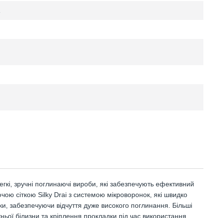
е легкі, зручні поглинаючі вироби, які забезпечують ефективний
чою сіткою Silky Drai з системою мікроворонок, які швидко
ки, забезпечуючи відчуття дуже високого поглинання. Більші
ньої білизни та кріплення прокладки під час використання.