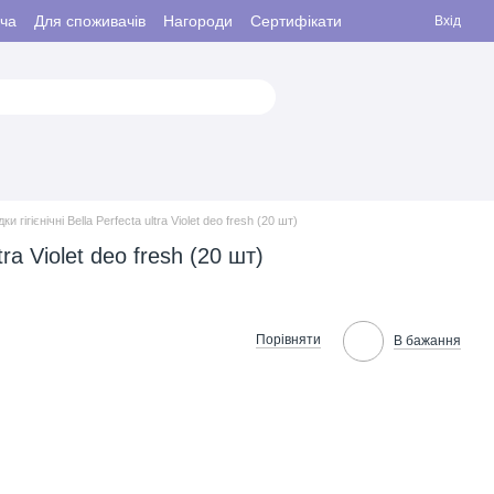
ача
Для споживачів
Нагороди
Сертифікати
Вхід
и гігієнічні Bella Perfecta ultra Violet deo fresh (20 шт)
tra Violet deo fresh (20 шт)
Порівняти
В бажання