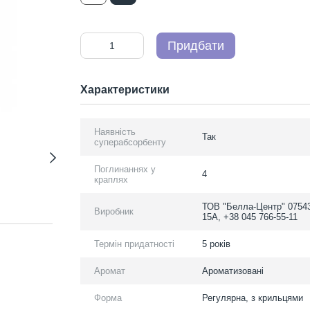
Придбати
Характеристики
Наявність
Так
суперабсорбенту
Поглинаннях у
4
краплях
ТОВ "Белла-Центр" 07543,
Виробник
15А, +38 045 766-55-11
Термін придатності
5 років
Аромат
Ароматизовані
Форма
Регулярна, з крильцями