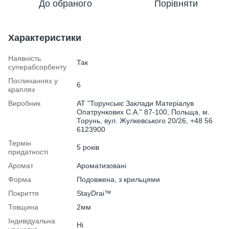
До обраного
Порівняти
Характеристики
Наявність
Так
суперабсорбенту
Поглинаннях у
6
краплях
Виробник
АТ "Торунськє Заклади Матеріалув
Опатрункових С.А." 87-100, Польща, м.
Торунь, вул. Жулкевського 20/26, +48 56
6123900
Термін
5 років
придатності
Аромат
Ароматизовані
Форма
Подовжена, з крильцями
Покриття
StayDrai™
Товщина
2мм
Індивідуальна
Ні