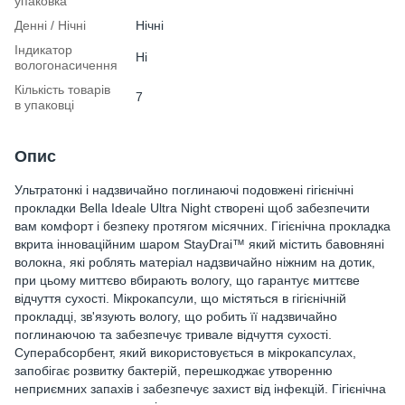
упаковка
Денні / Нічні
Нічні
Індикатор
Ні
вологонасичення
Кількість товарів
7
в упаковці
Опис
Ультратонкі і надзвичайно поглинаючі подовжені гігієнічні
прокладки Bella Ideale Ultra Night створені щоб забезпечити
вам комфорт і безпеку протягом місячних. Гігієнічна прокладка
вкрита інноваційним шаром StayDrai™ який містить бавовняні
волокна, які роблять матеріал надзвичайно ніжним на дотик,
при цьому миттєво вбирають вологу, що гарантує миттєве
відчуття сухості. Мікрокапсули, що містяться в гігієнічній
прокладці, зв'язують вологу, що робить її надзвичайно
поглинаючою та забезпечує тривале відчуття сухості.
Суперабсорбент, який використовується в мікрокапсулах,
запобігає розвитку бактерій, перешкоджає утворенню
неприємних запахів і забезпечує захист від інфекцій. Гігієнічна