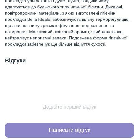
прокладка ультратонка і дуже гнучка, завдяки чому
адаптується до будь-якого типу нижньої білизни. Дихаючі,
повітропроникні матеріали, з яких виготовлені гігієнічні
прокладки Bella Ideale, забезпечують вільну терморегуляцію,
що значно знижує ризик інфікування, подразнення та
натирання. Має ніжний, квітковий аромат, який додатково
нейтралізує неприємні запахи. Подовжена форма гігієнічної
прокладки забезпечує ще більше відчуття сухості.
Відгуки
Додайте перший відгук
Написати відгук