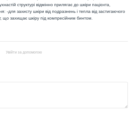
ухнастій структурі відмінно прилягає до шкіри пацієнта,
: -для захисту шкіри від подразнень і тепла від застигаючого
нт, що захищає шкіру під компресійним бинтом.
Увійти за допомогою