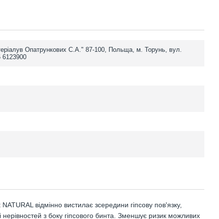
еріалув Опатрункових С.А." 87-100, Польща, м. Торунь, вул.
6 6123900
t NATURAL відмінно вистилає зсередини гіпсову пов'язку,
і нерівностей з боку гіпсового бинта. Зменшує ризик можливих