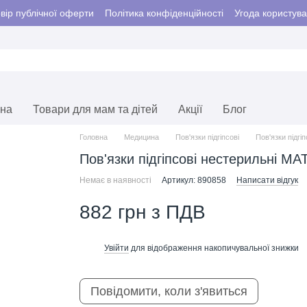
вір публічної оферти
Політика конфіденційності
Угода користув
єна
Товари для мам та дітей
Акції
Блог
Головна
Медицина
Пов'язки підгіпсові
Пов'язки підг
Пов'язки підгіпсові нестерильнi M
Немає в наявності
Артикул: 890858
Написати відгук
882 грн з ПДВ
Увійти
для відображення накопичувальної знижки
%
Повідомити, коли з'явиться