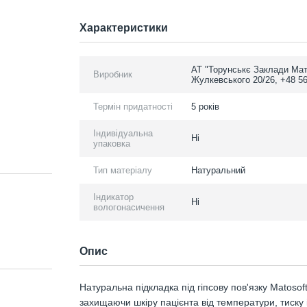
Характеристики
АТ "Торунськє Заклади Мат
Виробник
Жулкевського 20/26, +48 5
Термін придатності
5 років
Індивідуальна
Ні
упаковка
Тип матеріалу
Натуральний
Індикатор
Ні
вологонасичення
Опис
Натуральна підкладка під гіпсову пов'язку Matosof
захищаючи шкіру пацієнта від температури, тиску 