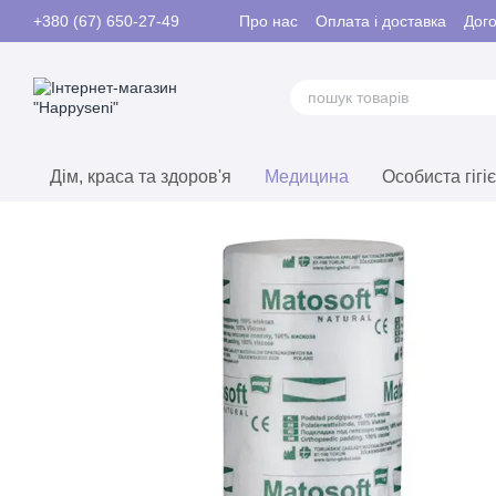
Перейти до основного контенту
Про нас
Оплата і доставка
Дого
+380 (67) 650-27-49
Контакти
Дім, краса та здоров'я
Медицина
Особиста гігі