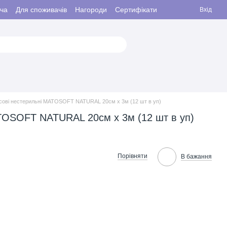
ача
Для споживачів
Нагороди
Сертифікати
Вхід
іпсові нестерильнi MATOSOFT NATURAL 20см x 3м (12 шт в уп)
ATOSOFT NATURAL 20см x 3м (12 шт в уп)
Порівняти
В бажання