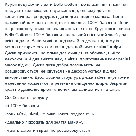
Круглі подушечки з вати Bella Cotton - це класичний гігієнічний
продукт, який використовується в щоденному догляді,
косметичних процедурах і догляді за шкірою малюка. Вони
надзвичайно м'які та ніжні, виготовлені зі 100% бавовни. Вони
не розшаровуються, не залишають волокон. Круглі ватні диски
Bella Cotton зі 100% бавовни - ідеальний гігієнічний засіб для
всієї родини. Вони м'які та надзвичайно делікатні, тому їх
можна використовувати навіть для найвимогливішої шкіри.
Диски призначені не тільки для очищення обличчя, шиї та
декольте, а й для зняття лаку з нігтів, приготування компресів і
масок під очі. Диски дуже добре поглинають, не
розшаровуються, не рвуться і не деформуються під час
використання. Двостороння структура диска забезпечує точне
нанесення косметики та ретельне очищення шкіри. Закритий
край не дозволяє дрібним волокнам залишатися на шкірі.
Особливості продукту:
-зі 100% бавовни
-вони м'які, ніжні, не викликають подразнень
-ідеально підходять для зняття макіяжу
-мають закритий край, не розшаровуються