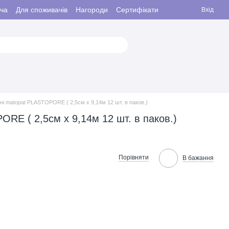
ача
Для споживачів
Нагороди
Сертифікати
Вхід
ні matopat PLASTOPORE ( 2,5см x 9,14м 12 шт. в паков.)
RE ( 2,5см x 9,14м 12 шт. в паков.)
Порівняти
В бажання