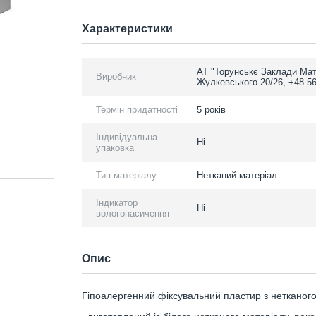
Характеристики
АТ "Торунськє Заклади Мат
Виробник
Жулкевського 20/26, +48 5
Термін придатності
5 років
Індивідуальна
Ні
упаковка
Тип матеріалу
Нетканий матеріал
Індикатор
Ні
вологонасичення
Опис
Гіпоалергенний фіксувальний пластир з нетканого