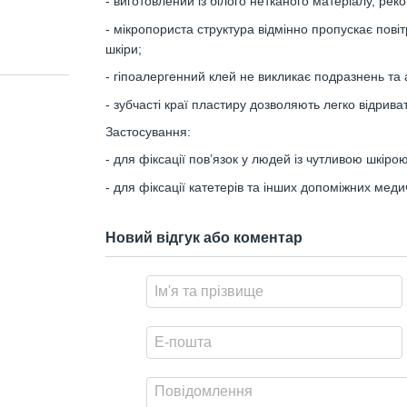
- виготовлений із білого нетканого матеріалу, ре
- мікропориста структура відмінно пропускає пов
шкіри;
- гіпоалергенний клей не викликає подразнень та 
- зубчасті краї пластиру дозволяють легко відрив
Застосування:
- для фіксації пов’язок у людей із чутливою шкірою
- для фіксації катетерів та інших допоміжних медич
Новий відгук або коментар