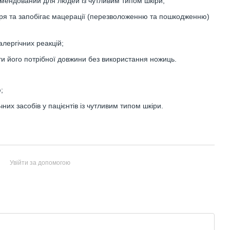
комендований для людей із чутливим типом шкіри;
ітря та запобігає мацерації (перезволоженню та пошкодженню)
алергічних реакцій;
ати його потрібної довжини без використання ножиць.
;
них засобів у пацієнтів із чутливим типом шкіри.
Увійти за допомогою