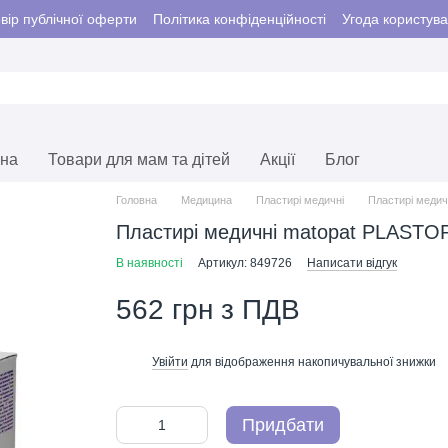
вір публічної оферти
Політика конфіденційності
Угода користув
єна
Товари для мам та дітей
Акції
Блог
Головна
Медицина
Пластирі медичні
Пластирі медич
Пластирі медичні matopat PLASTOPO
В наявності
Артикул: 849726
Написати відгук
562 грн з ПДВ
Увійти
для відображення накопичувальної знижки
%
Придбати