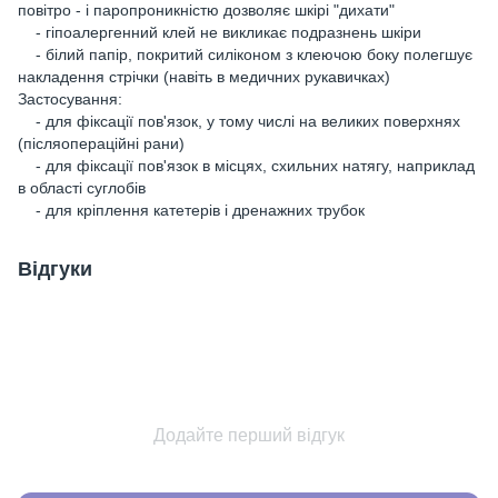
повітро - і паропроникністю дозволяє шкірі "дихати"
- гіпоалергенний клей не викликає подразнень шкіри
- білий папір, покритий силіконом з клеючою боку полегшує
накладення стрічки (навіть в медичних рукавичках)
Застосування:
- для фіксації пов'язок, у тому числі на великих поверхнях
(післяопераційні рани)
- для фіксації пов'язок в місцях, схильних натягу, наприклад
в області суглобів
- для кріплення катетерів і дренажних трубок
Відгуки
Додайте перший відгук