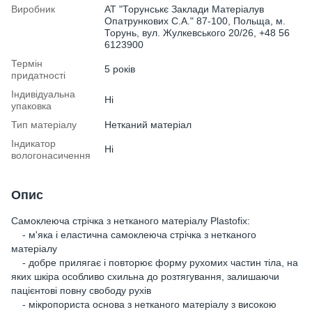
Виробник
АТ "Торунськє Заклади Матеріалув
Опатрункових С.А." 87-100, Польща, м.
Торунь, вул. Жулкевського 20/26, +48 56
6123900
Термін
5 років
придатності
Індивідуальна
Ні
упаковка
Тип матеріалу
Нетканий матеріал
Індикатор
Ні
вологонасичення
Опис
Самоклеюча стрічка з нетканого матеріалу Plastofix:
- м'яка і еластична самоклеюча стрічка з нетканого
матеріалу
- добре прилягає і повторює форму рухомих частин тіла, на
яких шкіра особливо схильна до розтягування, залишаючи
пацієнтові повну свободу рухів
- мікропориста основа з нетканого матеріалу з високою