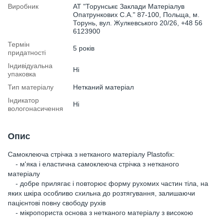
Виробник
АТ "Торунськє Заклади Матеріалув
Опатрункових С.А." 87-100, Польща, м.
Торунь, вул. Жулкевського 20/26, +48 56
6123900
Термін
5 років
придатності
Індивідуальна
Ні
упаковка
Тип матеріалу
Нетканий матеріал
Індикатор
Ні
вологонасичення
Опис
Самоклеюча стрічка з нетканого матеріалу Plastofix:
- м'яка і еластична самоклеюча стрічка з нетканого
матеріалу
- добре прилягає і повторює форму рухомих частин тіла, на
яких шкіра особливо схильна до розтягування, залишаючи
пацієнтові повну свободу рухів
- мікропориста основа з нетканого матеріалу з високою