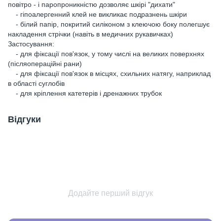
повітро - і паропроникністю дозволяє шкірі "дихати"
- гіпоалергенний клей не викликає подразнень шкіри
- білий папір, покритий силіконом з клеючою боку полегшує
накладення стрічки (навіть в медичних рукавичках)
Застосування:
- для фіксації пов'язок, у тому числі на великих поверхнях
(післяопераційні рани)
- для фіксації пов'язок в місцях, схильних натягу, наприклад
в області суглобів
- для кріплення катетерів і дренажних трубок
Відгуки
Додайте перший відгук