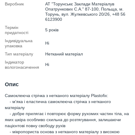
Виробник
АТ "Торунськє Заклади Матеріалув
Опатрункових С.А." 87-100, Польща, м.
Торунь, вул. Жулкевського 20/26, +48 56
6123900
Термін
5 років
придатності
Індивідуальна
Ні
упаковка
Тип матеріалу
Нетканий матеріал
Індикатор
Ні
вологонасичення
Опис
Самоклеюча стрічка з нетканого матеріалу Plastofix:
- м'яка і еластична самоклеюча стрічка з нетканого
матеріалу
- добре прилягає і повторює форму рухомих частин тіла, на
яких шкіра особливо схильна до розтягування, залишаючи
пацієнтові повну свободу рухів
- мікропориста основа з нетканого матеріалу з високою