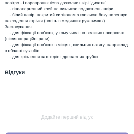
повітро - і паропроникністю дозволяє шкірі "дихати"
- гіпоалергенний клей не викликає подразнень шкіри
- білий папір, покритий силіконом з клеючою боку полегшує
накладення стрічки (навіть в медичних рукавичках)
Застосування:
- для фіксації пов'язок, у тому числі на великих поверхнях
(післяопераційні рани)
- для фіксації пов'язок в місцях, схильних натягу, наприклад
в області суглобів
- для кріплення катетерів і дренажних трубок
Відгуки
Додайте перший відгук