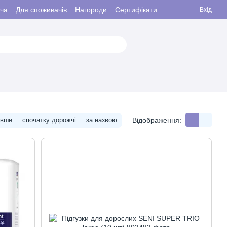
ача
Для споживачів
Нагороди
Сертифікати
Вхід
Відображення:
евше
спочатку дорожчі
за назвою