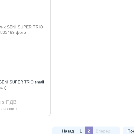
 SENI SUPER TRIO small
 шт)
н з ПДВ
наявності
Назад
1
2
Вперед
Пок