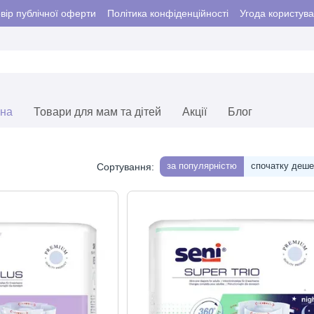
вір публічної оферти
Політика конфіденційності
Угода користув
єна
Товари для мам та дітей
Акції
Блог
за популярністю
спочатку деш
Сортування: