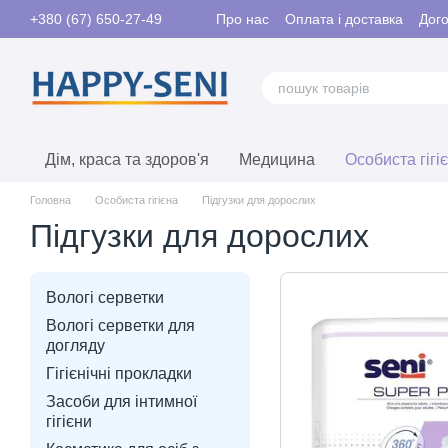
Перейти до основного контенту
Про нас
Оплата і доставка
Дого
+380 (67) 650-27-49
Контакти
Дім, краса та здоров'я
Медицина
Особиста гігі
Головна
Особиста гігієна
Підгузки для дорослих
Підгузки для дорослих
Вологі серветки
Вологі серветки для
догляду
Гігієнічні прокладки
Засоби для інтимної
гігієни