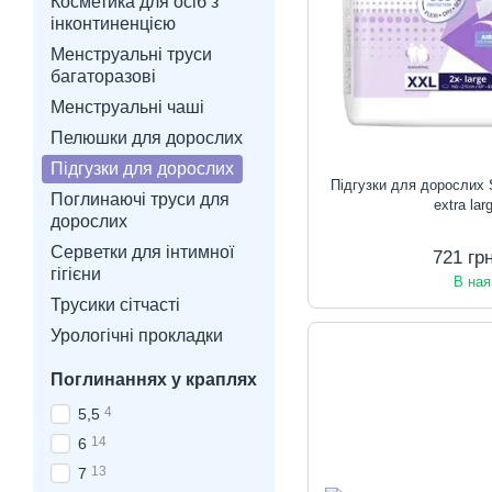
Косметика для осіб з
інконтиненцією
Менструальні труси
багаторазові
Менструальні чаші
Пелюшки для дорослих
Підгузки для дорослих
Підгузки для дорослих
Поглинаючі труси для
extra lar
дорослих
Серветки для інтимної
721 гр
гігієни
В ная
Трусики сiтчастi
Урологічні прокладки
Поглинаннях у краплях
4
5,5
14
6
13
7