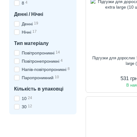
4
8
Денні / Нічні
19
Денні
17
Нічні
Тип матеріалу
14
Повітропроникні
Підгузки для дорослих
4
Повітронепроникні
large 
8
Напів-повітропроникні
10
Паропроникний
531 гр
В ная
Кількість в упаковці
24
10
12
30