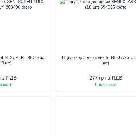
 SENI SUPER TRIO extra
Підгузки для дорослих SENI CLASSIC la
(10 шт)
шт)
н з ПДВ
277 грн з ПДВ
вності
В наявності