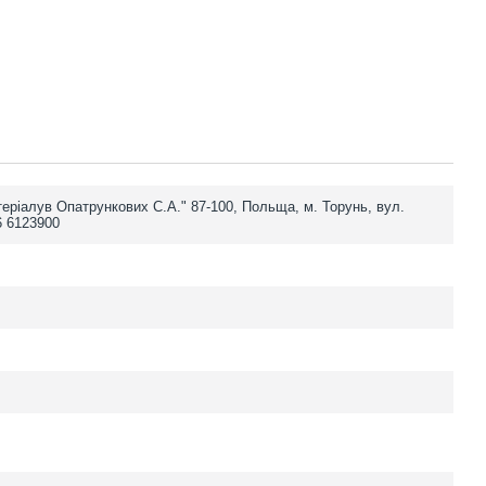
еріалув Опатрункових С.А." 87-100, Польща, м. Торунь, вул.
6 6123900