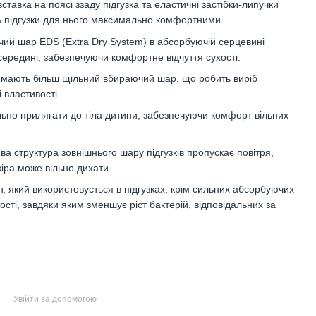
тавка на поясі ззаду підгузка та еластичні застібки-липучки
ить підгузки для нього максимально комфортними.
ьчий шар EDS (Extra Dry System) в абсорбуючій серцевині
середині, забезпечуючи комфортне відчуття сухості.
й мають більш щільний вбираючий шар, що робить виріб
 властивості.
ально прилягати до тіла дитини, забезпечуючи комфорт вільних
а структура зовнішнього шару підгузків пропускає повітря,
іра може вільно дихати.
, який використовується в підгузках, крім сильних абсорбуючих
сті, завдяки яким зменшує ріст бактерій, відповідальних за
Увійти за допомогою