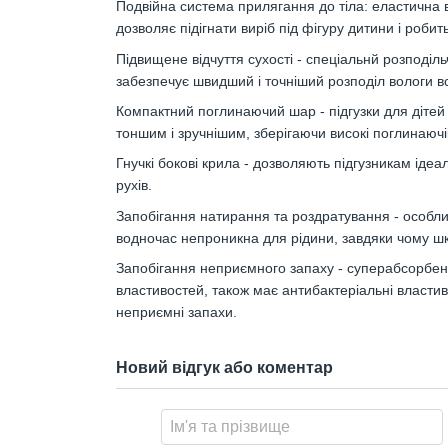
Подвійна система прилягання до тіла: еластична вс
дозволяє підігнати виріб під фігуру дитини і роб
Підвищене відчуття сухості - спеціальнй розподіл
забезпечує швидший і точніший розподіл вологи в
Компактний поглинаючий шар - підгузки для діте
тоншим і зручнішим, зберігаючи високі поглинаючіі
Гнучкі бокові крила - дозволяють підгузникам іде
рухів.
Запобігання натирання та роздратування - особлив
водночас непроникна для рідини, завдяки чому шк
Запобігання неприємного запаху - суперабсорбент
властивостей, також має антибактеріальні властиво
неприємні запахи.
Новий відгук або коментар