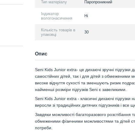
Тип матеріалу
Паропроникний
Індикатор
Ні
вологонасичення
Кількість товарів в
30
упаковці
Опис
Seni Kids Junior extra- це дихаючі зручні підгузки 
самостійних дітей, так і для дітей з обмеженими
високе відчуття сухості та зменшують ризик подр
найменші розміри підгузків Seni є завеликими.
Seni Kids Junior extra - класичні дихаючі підгузки 
виросли зі традиційних дитячих підгузників і все 
Завдяки можливості багаторазового розстібання та 
обмеженими фізичними можливостями та дітей стар
потреби.