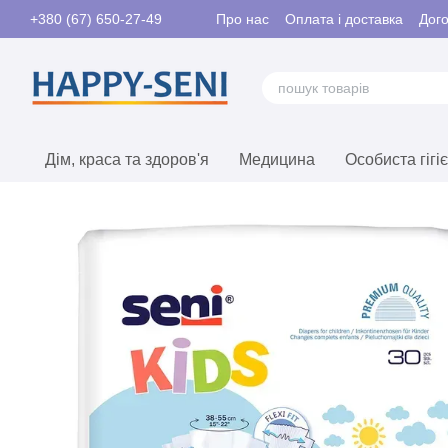
Перейти до основного контенту
Про нас
Оплата і доставка
Дого
+380 (67) 650-27-49
Контакти
Дім, краса та здоров'я
Медицина
Особиста гігі