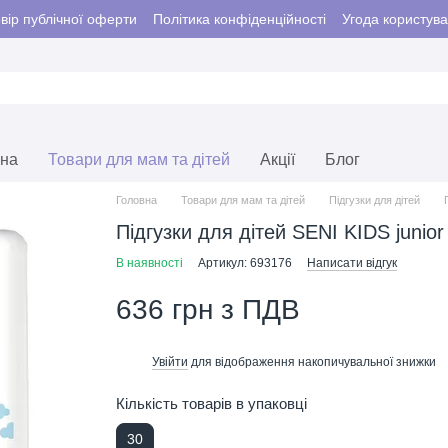
вір публічної оферти
Політика конфіденційності
Угода користув
єна
Товари для мам та дітей
Акції
Блог
Головна
Товари для мам та дітей
Підгузки для дітей
Підгузки для дітей SENI KIDS junior 
В наявності
Артикул: 693176
Написати відгук
636 грн з ПДВ
Увійти
для відображення накопичувальної знижки
%
Кількість товарів в упаковці
30