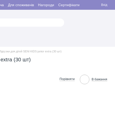
ача
Для споживачів
Нагороди
Сертифікати
Вхід
Підгузки для дітей SENI KIDS junior extra (30 шт)
extra (30 шт)
Порівняти
В бажання