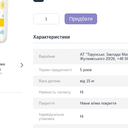
Придбати
Характеристики
АТ "Торунськє Заклади Мат
Виробник
Жулкевського 20/26, +48 5
Термін придатності
5 років
Вага дитини
від 15 кг
Наявність латексу
Ні
Покриття
Ніжне м'яке покриття
Індивідуальна
Ні
упаковка