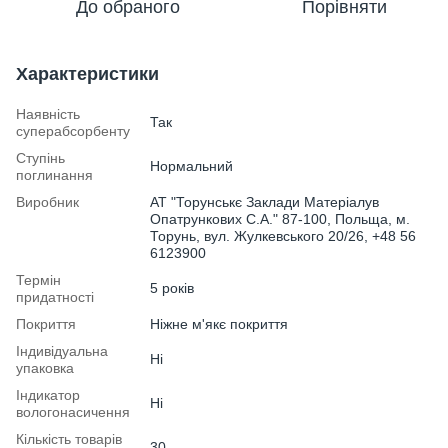
До обраного
Порівняти
Характеристики
Наявність
Так
суперабсорбенту
Ступінь
Нормальний
поглинання
Виробник
АТ "Торунськє Заклади Матеріалув
Опатрункових С.А." 87-100, Польща, м.
Торунь, вул. Жулкевського 20/26, +48 56
6123900
Термін
5 років
придатності
Покриття
Ніжне м'якє покриття
Індивідуальна
Ні
упаковка
Індикатор
Ні
вологонасичення
Кількість товарів
30