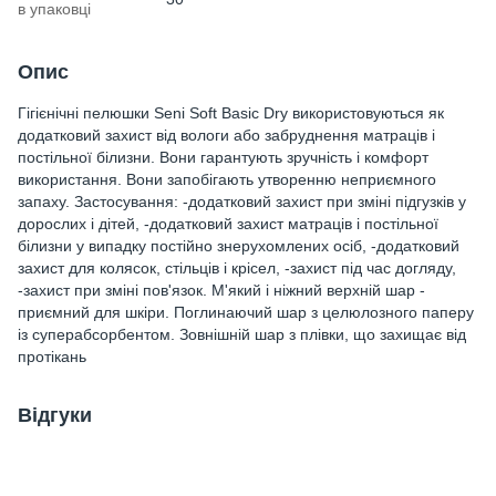
в упаковці
Опис
Гігієнічні пелюшки Seni Soft Basic Dry використовуються як
додатковий захист від вологи або забруднення матраців і
постільної білизни. Вони гарантують зручність і комфорт
використання. Вони запобігають утворенню неприємного
запаху. Застосування: -додатковий захист при зміні підгузків у
дорослих і дітей, -додатковий захист матраців і постільної
білизни у випадку постійно знерухомлених осіб, -додатковий
захист для колясок, стільців і крісел, -захист під час догляду,
-захист при зміні пов'язок. М'який і ніжний верхній шар -
приємний для шкіри. Поглинаючий шар з целюлозного паперу
із суперабсорбентом. Зовнішній шар з плівки, що захищає від
протікань
Відгуки