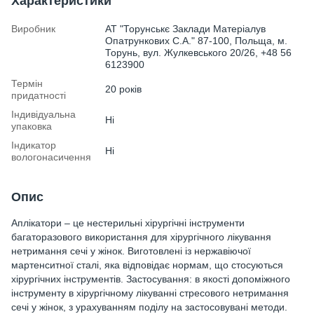
Характеристики
Виробник
АТ "Торунськє Заклади Матеріалув
Опатрункових С.А." 87-100, Польща, м.
Торунь, вул. Жулкевського 20/26, +48 56
6123900
Термін
20 років
придатності
Індивідуальна
Ні
упаковка
Індикатор
Ні
вологонасичення
Опис
Аплікатори – це нестерильні хірургічні інструменти
багаторазового використання для хірургічного лікування
нетримання сечі у жінок. Виготовлені із нержавіючої
мартенситної сталі, яка відповідає нормам, що стосуються
хірургічних інструментів. Застосування: в якості допоміжного
інструменту в хірургічному лікуванні стресового нетримання
сечі у жінок, з урахуванням поділу на застосовувані методи.