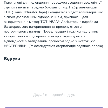
Призначені для полегшення процедури введення урологічної
стрічки з піхви в передню брюшну стінку. Набір аплікаторів
TOT (Trans Obturator Tape) складається з двох аплікаторів, що
є своїм дзеркальним відображенням, призначені для
використання в методі TOT. УВАГА: Аплікатори є виробами
багаторазового використання та пропонуються в
нестерильному вигляді. Перед першим і кожним наступним
використанням слід промити та простерилізувати у
відповідності з валідованим процесом згідно з інструкцією.
НЕСТЕРИЛЬНІ (Рекомендується стерилізація водяною парою)
Відгуки
Додайте перший відгук