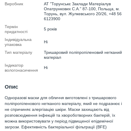
Виробник
АТ "Торунськє Заклади Матеріалув
Опатрункових С.А." 87-100, Польща, м.
Торунь, вул. Жулкевського 20/26, +48 56
6123900
Термін
5 років
придатності
Індивідуальна
Ні
упаковка
Тип матеріалу
Тришаровий поліпропіленовий нетканий
матеріал
Індикатор
Ні
вологонасичення
Опис
Одноразові маски для обличчя виготовлені з тришарового
поліпропіленового нетканого матеріалу, який не подразнює і
не спричиняє алергізацію шкіри. Маски захищають від
розповсюдження інфекцій та хвороботворних бактерій, їх
можна використовувати у період підвищеної епідемічної
загрози. Ефективність бактеріальної фільтрації (BFE)