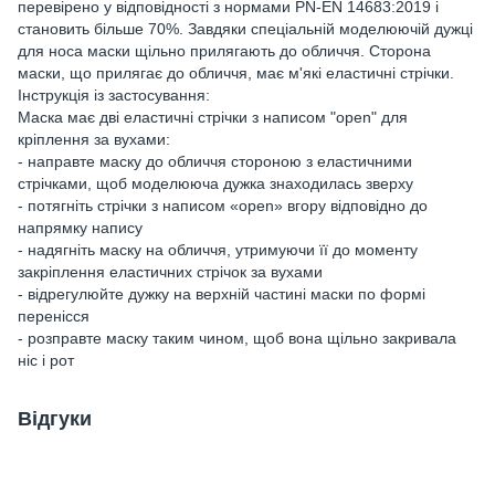
перевірено у відповідності з нормами PN-EN 14683:2019 і
становить більше 70%. Завдяки спеціальній моделюючій дужці
для носа маски щільно прилягають до обличчя. Сторона
маски, що прилягає до обличчя, має м'які еластичні стрічки.
Інструкція із застосування:
Маска має дві еластичні стрічки з написом "open" для
кріплення за вухами:
- направте маску до обличчя стороною з еластичними
стрічками, щоб моделююча дужка знаходилась зверху
- потягніть стрічки з написом «open» вгору відповідно до
напрямку напису
- надягніть маску на обличчя, утримуючи її до моменту
закріплення еластичних стрічок за вухами
- відрегулюйте дужку на верхній частині маски по формі
перенісся
- розправте маску таким чином, щоб вона щільно закривала
ніс і рот
Відгуки