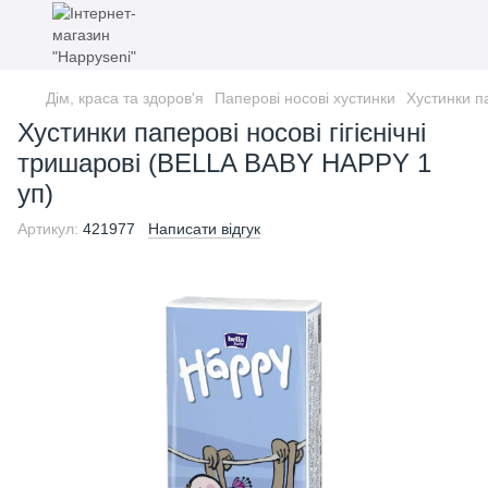
Дім, краса та здоров'я
Паперові носові хустинки
Хустинки па
Хустинки паперові носові гігієнічні
тришарові (BELLA BABY HAPPY 1
уп)
Артикул:
421977
Написати відгук