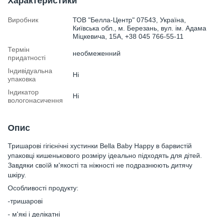
Характеристики
Виробник
ТОВ "Белла-Центр" 07543, Україна,
Київська обл., м. Березань, вул. ім. Адама
Міцкевича, 15А, +38 045 766-55-11
Термін
необмеженний
придатності
Індивідуальна
Ні
упаковка
Індикатор
Ні
вологонасичення
Опис
Тришарові гігієнічні хустинки Bella Baby Happy в барвистій
упаковці кишенькового розміру ідеально підходять для дітей.
Завдяки своїй м'якості та ніжності не подразнюють дитячу
шкіру.
Особливості продукту:
-тришарові
- м'які і делікатні