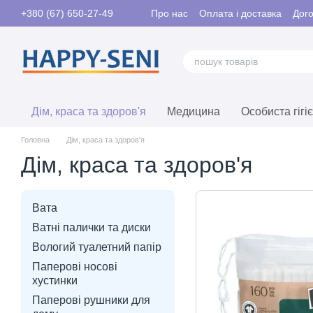
Перейти до основного контенту
Про нас
Оплата і доставка
Дого
+380 (67) 650-27-49
Контакти
Дім, краса та здоров'я
Медицина
Особиста гігі
Головна
Дім, краса та здоров'я
Дім, краса та здоров'я
Вата
Ватні палички та диски
Вологий туалетний папір
Паперові носові
хустинки
Паперові рушники для