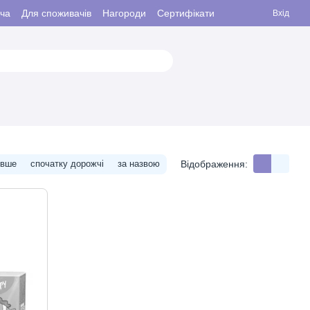
ача
Для споживачів
Нагороди
Сертифікати
Вхід
Відображення:
евше
спочатку дорожчі
за назвою