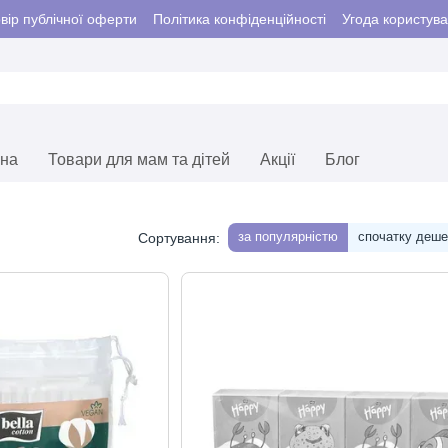
вір публічної оферти
Політика конфіденційності
Угода користув
єна
Товари для мам та дітей
Акції
Блог
за популярністю
спочатку деш
Сортування: