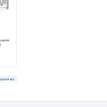
ишарові
)
азати всі