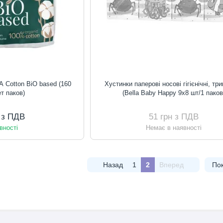
LA Cotton BiO based (160
Хустинки паперові носові гігієнічні, тр
ет паков)
(Bella Baby Happy 9x8 шт/1 паков
н з ПДВ
51 грн з ПДВ
вності
Немає в наявності
Назад
1
2
Вперед
Пок