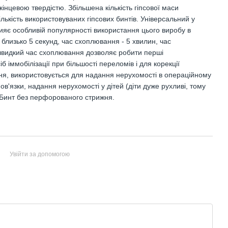
інцевою твердістю. Збільшена кількість гіпсової маси
лькість використовуваних гіпсових бинтів. Універсальний у
яє особливій ​​популярності використання цього виробу в
близько 5 секунд, час схоплювання - 5 хвилин, час
і швидкий час схоплювання дозволяє робити перші
іммобілізації при більшості переломів і для корекції
ня, використовується для надання нерухомості в операційному
ов'язки, надання нерухомості у дітей (діти дуже рухливі, тому
. Бинт без перфорованого стрижня.
Увійти за допомогою