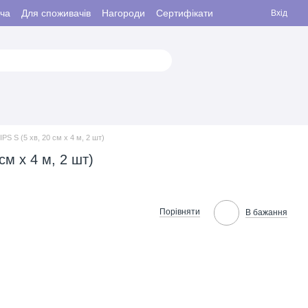
ача
Для споживачів
Нагороди
Сертифікати
Вхід
PS S (5 хв, 20 см x 4 м, 2 шт)
см x 4 м, 2 шт)
Порівняти
В бажання