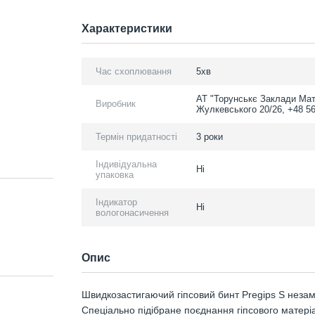
Характеристики
Час схоплювання
5хв
АТ "Торунськє Заклади Мат
Виробник
Жулкевського 20/26, +48 5
Термін придатності
3 роки
Індивідуальна
Ні
упаковка
Індикатор
Ні
вологонасичення
Опис
Швидкозастигаючий гіпсовий бинт Pregips S незам
Спеціально підібране поєднання гіпсового матеріа