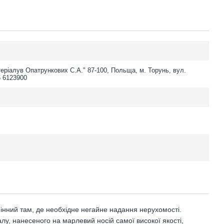
еріалув Опатрункових С.А." 87-100, Польща, м. Торунь, вул.
6 6123900
інний там, де необхідне негайне надання нерухомості.
лу, нанесеного на марлевий носій самої високої якості,