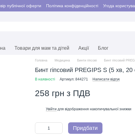
вір публічної оферти
Політика конфіденційності
Угода користув
єна
Товари для мам та дітей
Акції
Блог
Головна
Медицина
Бинти гіпсові
Бинт гіпсовий PREGI
Бинт гіпсовий PREGIPS S (5 хв, 20 
В наявності
Артикул: 844271
Написати відгук
258 грн з ПДВ
Увійти
для відображення накопичувальної знижки
%
Придбати